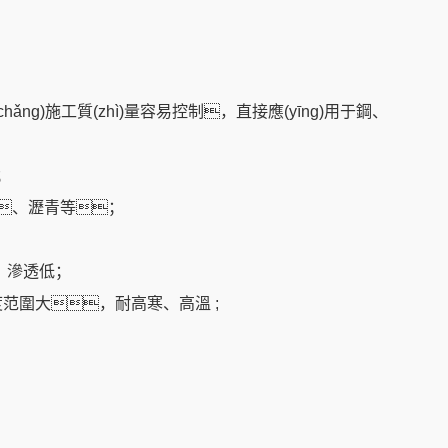
chǎng)施工質(zhì)量容易控制，直接應(yīng)用于鋼、
；
、瀝青等；
、滲透低；
溫度范圍大，耐高寒、高溫 ;