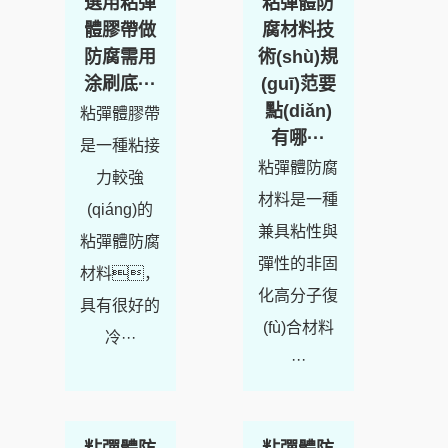
選用粘彈
粘彈體防
體膠帶做
腐材料技
防腐需用
術(shù)規
涂刷底···
(guī)范要
點(diǎn)
粘彈體膠帶
有哪···
是一種粘接
粘彈體防腐
力較強
材料是一種
(qiáng)的
兼具粘性與
粘彈體防腐
彈性的非固
材料，
化高分子復
具有很好的
(fù)合材料
冷···
···