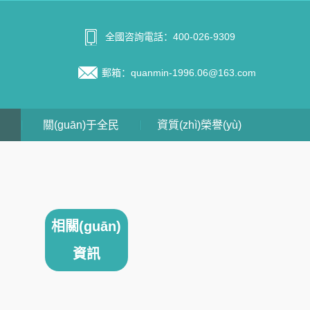
全國咨詢電話：400-026-9309
郵箱：
quanmin-1996.06@163.com
關(guān)于全民
資質(zhì)榮譽(yù)
相關(guān)
資訊