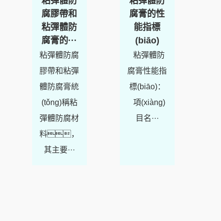
粘彈體防
粘彈體防
腐膠帶和
腐膏的性
粘彈體防
能指標
腐膏的···
(biāo)
粘彈體防腐
粘彈體防
膠帶和粘彈
腐膏性能指
體防腐膏統
標(biāo)：
(tǒng)稱粘
項(xiàng)
彈體防腐材
目名···
料，
其主要···