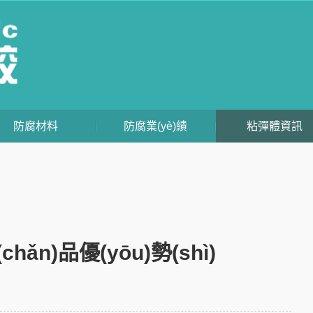
防腐材料
防腐業(yè)績
粘彈體資訊
ǎn)品優(yōu)勢(shì)