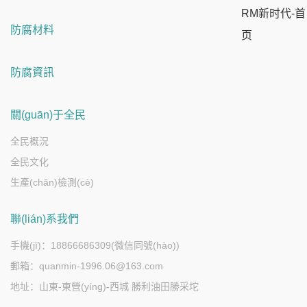
RM新时代-首
防腐材料
页
防腐資訊
關(guān)于全民
全民概況
全民文化
生產(chǎn)檢測(cè)
聯(lián)系我們
手機(jī)：18866686309(微信同號(hào))
郵箱：quanmin-1996.06@163.com
地址：山東-東營(yíng)-西城 勝利油田勝采坨
四聯(lián)合站北鄰