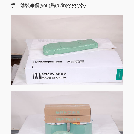
手工涂裝等優(yōu)點(diǎn)。