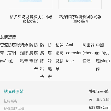
粘彈體防腐膏檢測(cè)報
粘彈體防腐膏檢測(cè)報
(bào)告3
(bào)告4
友情鏈接
管道防腐膠
聚烯
防
防
防
防
粘彈
Anti
阿里誠
中國
帶（官網
烴膠
腐
腐
腐
腐
體防
corrosion
(chéng)
(guó)供
(wǎng)）
粘帶
帶
膠
膠
冷
腐膠
tape
信通
應(yīng)
帶
粘
纏
帶
商
帶
帶
版權(quán)所
粘彈體膠帶
有：山東全民
粘彈體帶
塑膠有限公司
粘彈體防腐膏