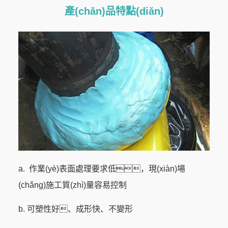
產(chǎn)品特點(diǎn)
a. 作業(yè)表面處理要求低，現(xiàn)場
(chǎng)施工質(zhì)量容易控制
b. 可塑性好、成形快、不變形