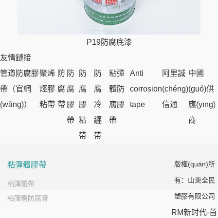
P19防腐底漆
友情鏈接
管道防腐膠
聚烯
防
防
防
防
粘彈
Anti
阿里誠
中國
帶（官網
烴膠
腐
腐
腐
腐
體防
corrosion
(chéng)
(guó)供
(wǎng)）
粘帶
帶
膠
膠
冷
腐膠
tape
信通
應(yīng)
帶
粘
纏
帶
商
帶
帶
版權(quán)所
粘彈體膠帶
有：山東全民
粘彈體帶
塑膠有限公司
粘彈體防腐膏
RM新时代-首