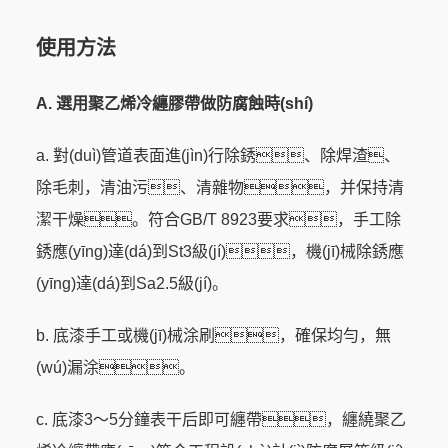
使用方法
A. 選用聚乙烯冷纏膠帶做防腐蝕時(shí)
a. 對(duì)管道表面進(jìn)行除銹、除焊渣、
除毛刺，清油污、清雜物，并保持清
潔干燥。符合GB/T 8923要求，手工除
銹應(yīng)達(dá)到St3級(jí)，機(jī)械除銹應
(yīng)達(dá)到Sa2.5級(jí)。
b. 底漆手工或機(jī)械涂刷，確保均勻，無
(wú)漏涂。
c. 底漆3～5分鐘表干后即可纏帶，纏繞聚乙