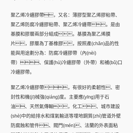
聚乙烯冷纏膠帶，又名：薄膠型聚乙烯膠粘帶、
聚乙烯防腐冷纏膠粘帶、聚乙烯冷纏帶。是由
基膜和膠層兩部分組成。基膜為聚乙烯膜
片，膠層為丁基橡膠，按照產(chǎn)品的性
能與用途劃分為：防腐冷纏膠帶（內(nèi)
帶）、保護(hù)冷纏膠帶（外帶）和補(bǔ)口
冷纏膠帶。
聚乙烯冷纏膠帶，有很好的柔韌性、密
封性和機(jī)械強(qiáng)度。主要應(yīng)用于石
油、天然氣傳輸，化工、城市建設
(shè)中的給排水和煤氣輸送等埋地鋼質(zhì)管道外壁
防腐蝕和管件、閥門(mén)、法蘭的外表面粘