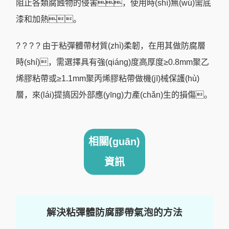
阻止各類腐蝕物的侵害，使用時(shí)無(wú)需底
漆和加熱。
? ? ? ? 由于粘彈體帶材質(zhì)柔韌，在用其做防腐層
時(shí)，需選擇具有強(qiáng)度高厚度≥0.8mm聚乙
烯膠粘帶或≥1.1mm聚丙烯膠粘帶做機(jī)械保護(hù)
層，來(lái)提搞因外部應(yīng)力產(chǎn)生的損傷。
相關(guān)
資訊
解決粘彈體防腐膠帶氣泡的方法