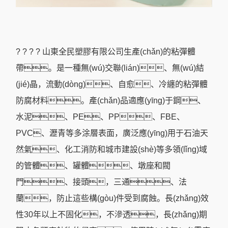
? ? ? ? 山東全民塑膠有限公司生產(chǎn)的
粘彈體
帶
。是一種無(wú)交聯(lián)、無(wú)結
(jié)晶，流動(dòng)、自愈、冷纏的粘彈體
防腐材料。產(chǎn)品適應(yīng)于鋼、
水泥、PE、PP、FBE、
PVC、瀝青等多涂層表面，廣泛應(yīng)用于石油天
然氣、化工消防和城市建設(shè)等多領(lǐng)域
的管體、罐體、墩座和閥
門、接頭，三通、法
蘭，防止這些構(gòu)件受到腐蝕。長(zhǎng)效
性30年以上不固化，不滲透，長(zhǎng)期