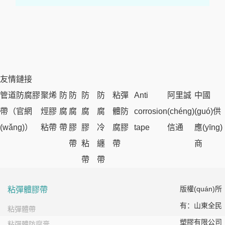
友情鏈接
管道防腐膠
聚烯
防
防
防
防
粘彈
Anti
阿里誠
中國
帶（官網
烴膠
腐
腐
腐
腐
體防
corrosion
(chéng)
(guó)供
(wǎng)）
粘帶
帶
膠
膠
冷
腐膠
tape
信通
應(yīng)
帶
粘
纏
帶
商
帶
帶
版權(quán)所
粘彈體膠帶
有：山東全民
粘彈體帶
塑膠有限公司
粘彈體防腐膏