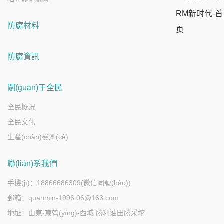
RM新时代-首
防腐材料
页
防腐資訊
關(guān)于全民
全民概況
全民文化
生產(chǎn)檢測(cè)
聯(lián)系我們
手機(jī)：18866686309(微信同號(hào))
郵箱：quanmin-1996.06@163.com
地址：山東-東營(yíng)-西城 勝利油田勝采坨