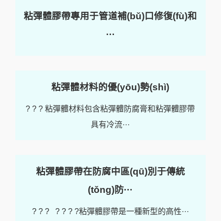
粘彈體膠帶專用于管道補(bǔ)口修復(fù)和
···
粘彈體材料的優(yōu)勢(shì)
? ? ? 粘彈體材料包含粘彈體防腐膏和粘彈體膠帶
具有冷流···
粘彈體膠帶在防腐中區(qū)別于傳統
(tǒng)防···
? ? ? ? ? ? ?粘彈體膠帶是一種新型的高性···